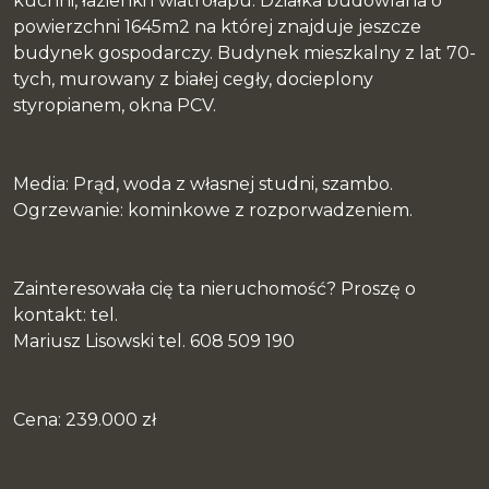
kuchni, łazienki i wiatrołapu. Działka budowlana o
powierzchni 1645m2 na której znajduje jeszcze
budynek gospodarczy. Budynek mieszkalny z lat 70-
tych, murowany z białej cegły, docieplony
styropianem, okna PCV.
Media: Prąd, woda z własnej studni, szambo.
Ogrzewanie: kominkowe z rozporwadzeniem.
Zainteresowała cię ta nieruchomość? Proszę o
kontakt: tel.
Mariusz Lisowski tel. 608 509 190
Cena: 239.000 zł