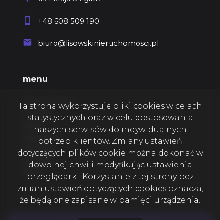
+48 608 509 190
biuro@lisowskinieruchomosci.pl
menu
Strona główna
Ta strona wykorzystuje pliki cookies w celach
O firmie
statystycznych oraz w celu dostosowania
Oferty
naszych serwisów do indywidualnych
Zgłoszenia
potrzeb klientów. Zmiany ustawień
Ulubione
dotyczących plików cookie można dokonać w
Kontakt
dowolnej chwili modyfikując ustawienia
Rodo
przeglądarki. Korzystanie z tej strony bez
zmian ustawień dotyczących cookies oznacza,
że będą one zapisane w pamięci urządzenia.