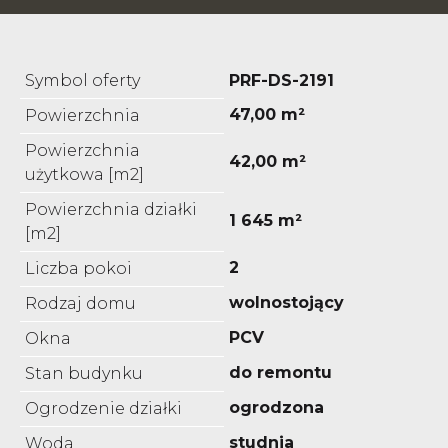
Symbol oferty
PRF-DS-2191
47,00 m²
Powierzchnia
Powierzchnia
42,00 m²
użytkowa [m2]
Powierzchnia działki
1 645 m²
[m2]
2
Liczba pokoi
wolnostojący
Rodzaj domu
PCV
Okna
do remontu
Stan budynku
ogrodzona
Ogrodzenie działki
studnia
Woda