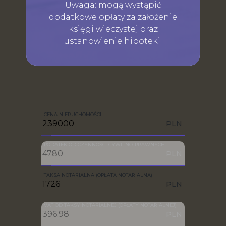
Uwaga: mogą wystąpić
dodatkowe opłaty za założenie
księgi wieczystej oraz
ustanowienie hipoteki.
CENA NIERUCHOMOŚCI
PLN
PODATEK OD CZYNNOŚCI CYWILNO-PRAWNYCH
PLN
TAKSA NOTARIALNA (OPŁATA NOTARIALNA)
PLN
VAT OD TAKSY NOTARIALNEJ (OPŁATY NOTARIALNEJ)
PLN