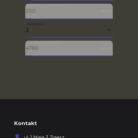
WNIOSEK O WPIS DO KW
PLN
PROWIZJA
%
WYSOKOŚĆ PROWIZJI
PLN
Kontakt
ul. 1 Maja 3 Zgierz