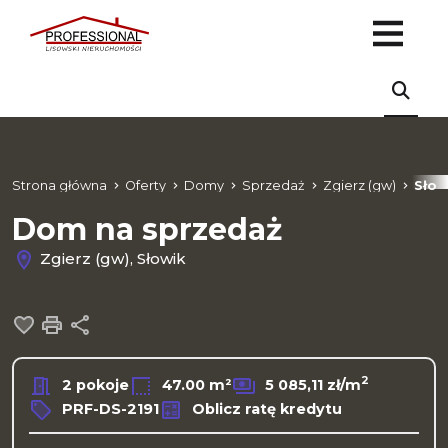
Strona główna
Oferty
Domy
Sprzedaż
Zgierz (gw)
Słow
Dom na sprzedaż
Zgierz (gw), Słowik
Dodaj do ulubionych
Drukuj
Udostępnij
2
2 pokoje
47.00 m²
5 085,11 zł/m
PRF-DS-2191
Oblicz ratę kredytu