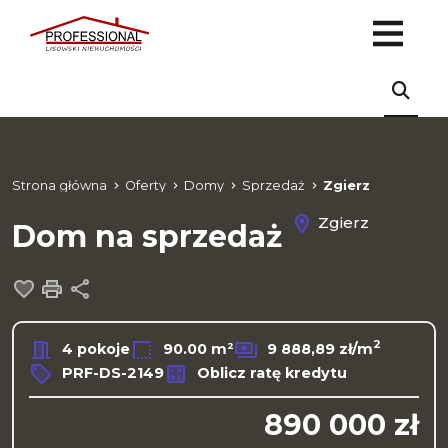
Strona główna
Oferty
Domy
Sprzedaż
Zgierz
Zgierz
Dom na sprzedaż
Dodaj do ulubionych
Drukuj
Udostępnij
2
4 pokoje
90.00 m²
9 888,89 zł/m
PRF-DS-2149
Oblicz ratę kredytu
890 000 zł