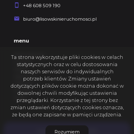
+48 608 509 190
biuro@lisowskinieruchomosci.pl
menu
Strona główna
Ta strona wykorzystuje pliki cookies w celach
O firmie
statystycznych oraz w celu dostosowania
Oferty
naszych serwisów do indywidualnych
Zgłoszenia
potrzeb klientów. Zmiany ustawień
Ulubione
dotyczących plików cookie można dokonać w
Kontakt
dowolnej chwili modyfikując ustawienia
Rodo
przeglądarki. Korzystanie z tej strony bez
zmian ustawień dotyczących cookies oznacza,
że będą one zapisane w pamięci urządzenia.
Lisowski nieruchomości © 2026
Rozumiem