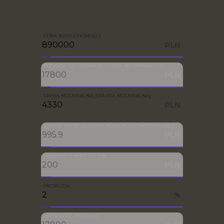
CENA NIERUCHOMOŚCI
PLN
PODATEK OD CZYNNOŚCI CYWILNO-PRAWNYCH
PLN
TAKSA NOTARIALNA (OPŁATA NOTARIALNA)
PLN
VAT OD TAKSY NOTARIALNEJ (OPŁATY NOTARIALNEJ)
PLN
WNIOSEK O WPIS DO KW
PLN
PROWIZJA
%
WYSOKOŚĆ PROWIZJI