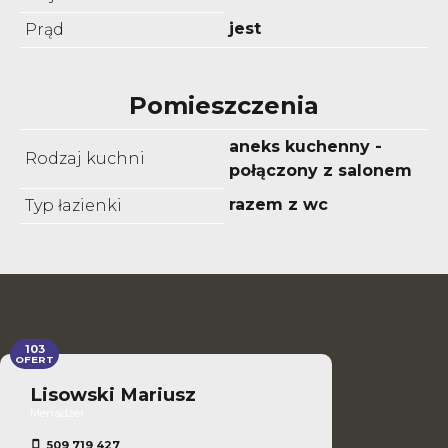
jest
Prąd
Pomieszczenia
aneks kuchenny -
Rodzaj kuchni
połączony z salonem
razem z wc
Typ łazienki
103
OFERT
Lisowski Mariusz
Menadżer
509 719 427