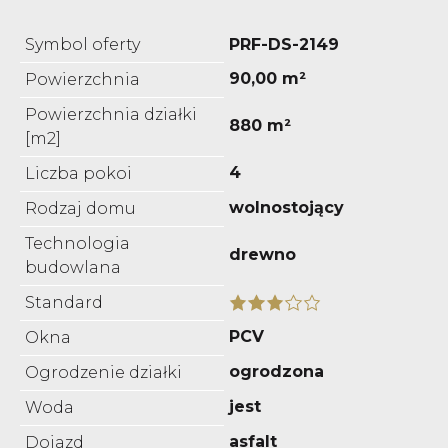
Symbol oferty
PRF-DS-2149
90,00 m²
Powierzchnia
Powierzchnia działki
880 m²
[m2]
4
Liczba pokoi
wolnostojący
Rodzaj domu
Technologia
drewno
budowlana
Standard
PCV
Okna
ogrodzona
Ogrodzenie działki
jest
Woda
asfalt
Dojazd