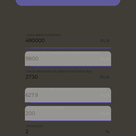
CENA NIERUCHOMOŚCI
PLN
PODATEK OD CZYNNOŚCI CYWILNO-PRAWNYCH
PLN
TAKSA NOTARIALNA (OPŁATA NOTARIALNA)
PLN
VAT OD TAKSY NOTARIALNEJ (OPŁATY NOTARIALNEJ)
PLN
WNIOSEK O WPIS DO KW
PLN
PROWIZJA
%