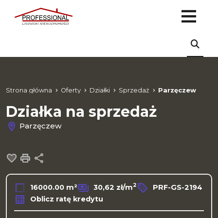
Strona główna
Oferty
Działki
Sprzedaż
Parzęczew
Działka na sprzedaż
Parzęczew
Dodaj do ulubionych
Drukuj
Udostępnij
2
16000.00 m²
30,62 zł/m
PRF-GS-2194
Oblicz ratę kredytu