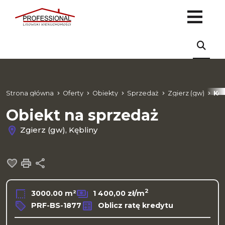
Strona główna
Oferty
Obiekty
Sprzedaż
Zgierz (gw)
Kęb
Obiekt na sprzedaż
Zgierz (gw), Kębliny
Dodaj do ulubionych
Drukuj
Udostępnij
2
3000.00 m²
1 400,00 zł/m
PRF-BS-1877
Oblicz ratę kredytu