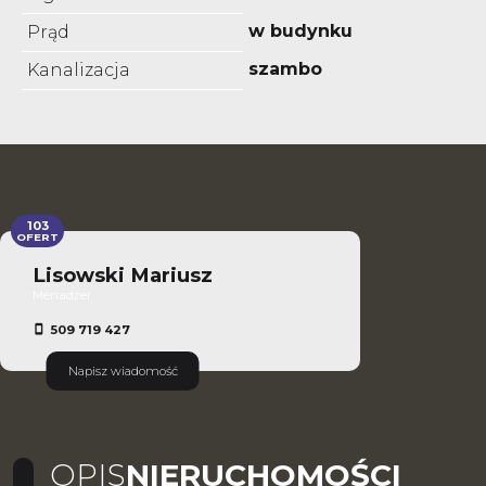
w budynku
Prąd
szambo
Kanalizacja
103
OFERT
Lisowski Mariusz
Menadżer
509 719 427
Napisz wiadomość
OPIS
NIERUCHOMOŚCI