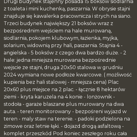
Drugi budynek stajenny posiada 15 boksów siodlarnia
z toaleta i mini kuchenką, paszarnia. W obrysie stajni
znajduje się kawalerka pracownicza i strych na siano.
Trzeci budynek największy 21 boksów wraz z
bezpośrednim wejściem na hale murowaną,
siodlarnia, pokojem klubowym, łazienka, myjka,
solarium, widownią przy hali, paszarnia. Stajnia 4 -
angielska - 5 boksów z czego dwa bardzo duże. - 2
hale: jedna mniejsza murowana bezpośrednie
wejscie ze stajni, druga 20x50 stalowa w grudniu
2024 wymiana nowe podłoże kwarcowe. ( możliwość
kupienia bez hali stalowej - mniejsza cena) Plac
20x60 plus miejsce na 2 plac. - łącznie 8 hektarów
ziemi - kryta karuzela na 4 konie - lonżownik -
stodoła - garaże blaszane plus murowany na dwa
auta. - teren monitorowany - bezpośreni wyjazd w
teren - maly staw na terenie. - padoki podzielona na
zimowe oraz letnie łąki. - dojazd drogą asfaltową -
komplet przeszkód Pod koniec zeszłego roku cała