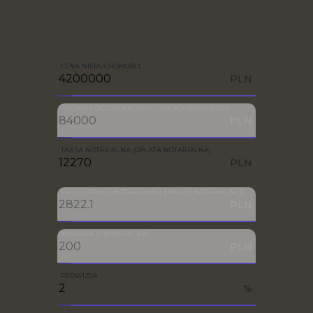
CENA NIERUCHOMOŚCI
PLN
PODATEK OD CZYNNOŚCI CYWILNO-PRAWNYCH
PLN
TAKSA NOTARIALNA (OPŁATA NOTARIALNA)
PLN
VAT OD TAKSY NOTARIALNEJ (OPŁATY NOTARIALNEJ)
PLN
WNIOSEK O WPIS DO KW
PLN
PROWIZJA
%