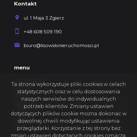
Kontakt
ul. 1 Maja 3 Zgierz
+48 608 509 190
biuro@lisowskinieruchomosci.pl
menu
Strona główna
Ta strona wykorzystuje pliki cookies w celach
O firmie
statystycznych oraz w celu dostosowania
Oferty
naszych serwisów do indywidualnych
Zgłoszenia
potrzeb klientów. Zmiany ustawień
Ulubione
dotyczących plików cookie można dokonać w
Kontakt
dowolnej chwili modyfikując ustawienia
Rodo
przeglądarki. Korzystanie z tej strony bez
zmian ustawień dotyczących cookies oznacza,