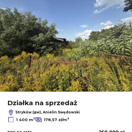
Działka na sprzedaż
Stryków (gw), Anielin Swędowski
2
2
1 400 m
178,57 zł/m