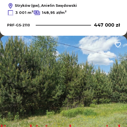
Stryków (gw), Anielin Swędowski
2
2
3 001 m
148,95 zł/m
447 000 zł
PRF-GS-2110
Dodaj